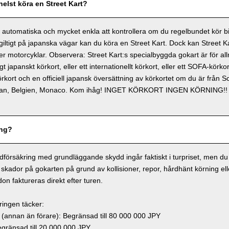
elst köra en Street Kart?
 automatiska och mycket enkla att kontrollera om du regelbundet kör bil
giltigt på japanska vägar kan du köra en Street Kart. Dock kan Street K
er motorcyklar. Observera: Street Kart:s specialbyggda gokart är för a
igt japanskt körkort, eller ett internationellt körkort, eller ett SOFA-kör
körkort och en officiell japansk översättning av körkortet om du är från 
iwan, Belgien, Monaco. Kom ihåg! INGET KÖRKORT INGEN KÖRNING!!
ing?
dförsäkring med grundläggande skydd ingår faktiskt i turpriset, men du 
skador på gokarten på grund av kollisioner, repor, hårdhänt körning elle
on faktureras direkt efter turen.
ringen täcker:
annan än förare): Begränsad till 80 000 000 JPY
ränsad till 20 000 000 JPY