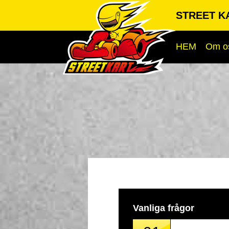
STREET K
HEM
Om o
Vanliga frågor