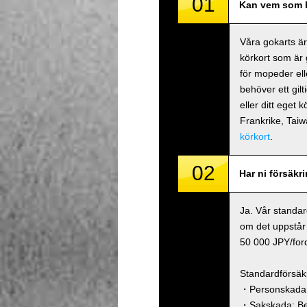
01
Kan vem som h
Våra gokarts är
körkort som är 
för mopeder ell
behöver ett gilt
eller ditt eget 
Frankrike, Ta
körkort
.
02
Har ni försäkr
Ja. Vår standar
om det uppstår 
50 000 JPY/ford
Standardförsäk
・Personskada (
・Sakskada: Beg