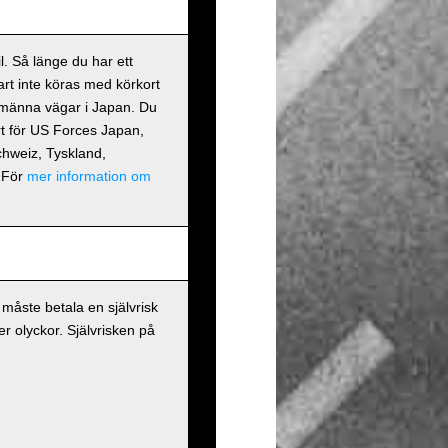
. Så länge du har ett
art inte köras med körkort
llmänna vägar i Japan. Du
kort för US Forces Japan,
Schweiz, Tyskland,
 För
mer information om
måste betala en självrisk
r olyckor. Självrisken på