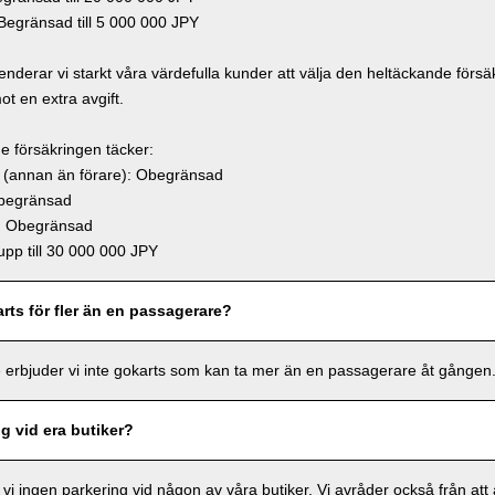
egränsad till 5 000 000 JPY
derar vi starkt våra värdefulla kunder att välja den heltäckande försä
mot en extra avgift.
e försäkringen täcker:
(annan än förare): Obegränsad
begränsad
: Obegränsad
pp till 30 000 000 JPY
rts för fler än en passagerare?
 erbjuder vi inte gokarts som kan ta mer än en passagerare åt gången
ng vid era butiker?
 vi ingen parkering vid någon av våra butiker. Vi avråder också från att 