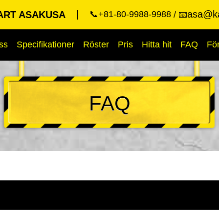
asa@ka
ART ASAKUSA
📞+81-80-9988-9988
📧
ss
Specifikationer
Röster
Pris
Hitta hit
FAQ
Fö
FAQ