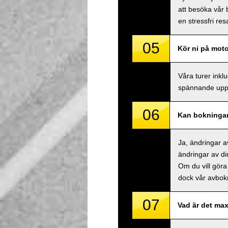
att besöka vår 
en stressfri res
05
Kör ni på mot
Våra turer inkl
spännande uppl
06
Kan bokningar
Ja, ändringar a
ändringar av di
Om du vill göra
dock vår avbokn
07
Vad är det max