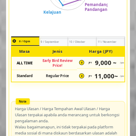
8 / Ogos
9 / September
10 / Oktober
11 / November
Masa
Jenis
Harga (JPY)
Early Bird Review
9,000 ~
ALL TIME
JPY
/pax
¥
Price!
11,000~
Standard
Regular Price
JPY
/pax
¥
Harga Ulasan / Harga Tempahan Awal Ulasan / Harga
Ulasan terpakai apabila anda merancang untuk berkongsi
pengalaman anda.
Walau bagaimanapun, ini tidak terpakai pada platform
media sosial di mana diskaun berdasarkan ulasan adalah