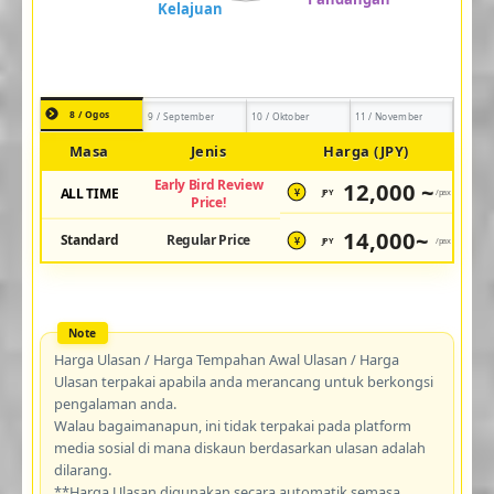
8 / Ogos
9 / September
10 / Oktober
11 / November
Masa
Jenis
Harga (JPY)
Early Bird Review
12,000 ~
ALL TIME
JPY
/pax
¥
Price!
14,000~
Standard
Regular Price
JPY
/pax
¥
Harga Ulasan / Harga Tempahan Awal Ulasan / Harga
Ulasan terpakai apabila anda merancang untuk berkongsi
pengalaman anda.
Walau bagaimanapun, ini tidak terpakai pada platform
media sosial di mana diskaun berdasarkan ulasan adalah
dilarang.
**Harga Ulasan digunakan secara automatik semasa