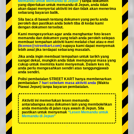
Memandu untuk Memandu di Jepun”
) tanpa dokumen
yang diperlukan untuk memandu di Jepun, anda tidak
akan dapat menyertai aktiviti ini dan tidak akan menerima
sebarang bayaran balik.
Sila baca di bawah tentang dokumen yang perlu anda
peroleh dan pastikan anda boleh tiba di kedai kami
dengan dokumen tersebut.
Kami mengesyorkan agar anda menghantar foto lesen
memandu dan dokumen yang telah anda peroleh selepas
membuat tempahan aktiviti kami melalui chat atau e-mel
(
license@streetkart.com
) supaya kami dapat menyemak
lebih awal jika terdapat sebarang masalah.
Jika anda ingin membuat tempahan untuk tarikh yang
sangat dekat, mungkin anda tidak mempunyai masa yang
cukup untuk meminta kami menyemak. Dalam kes ini,
anda perlu mengesahkan sendiri atas tanggungjawab
anda sendiri.
Polisi pembatalan STREET KART hanya membenarkan
pembatalan
7 hari sebelum masa aktiviti anda
(Waktu
Piawai Jepun) tanpa bayaran pembatalan.
Aktiviti ini memerlukan lesen memandu
antarabangsa atau dokumen lain yang membolehkan
anda memandu di jalan raya awam di Jepun. Sila
pastikan untuk menyemak
“Lesen Memandu untuk
Memandu di Jepun”