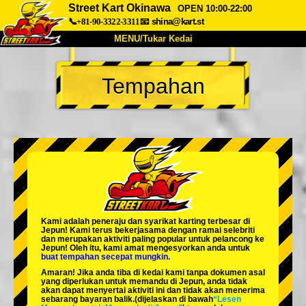
Street Kart Okinawa
OPEN 10:00-22:00
📞+81-90-3322-3311
📧
shina@kart.st
MENU/Tukar Kedai
UTAMA
Tempahan
Tentang
Spesifikasi
Harga
Akses
Suara
Soalan Lazim
Syarikat
Tempahan
Tukar Kedai
Tokyo Shinagawa
Tokyo Akihabara#1
Tokyo Akihabara#2
Tokyo Shibuya
Kami adalah
peneraju
dan
syarikat karting terbesar
di
Tokyo Shibuya Annex
Tokyo Bay
Jepun! Kami terus bekerjasama dengan
ramai selebriti
dan merupakan
aktiviti paling popular
untuk pelancong ke
Jepun! Oleh itu, kami amat mengesyorkan anda untuk
Tokyo Asakusa
Osaka
buat tempahan secepat mungkin.
Amaran! Jika anda tiba di kedai kami tanpa dokumen asal
Okinawa
yang diperlukan untuk memandu di Jepun, anda tidak
akan dapat menyertai aktiviti ini dan tidak akan menerima
sebarang bayaran balik.
(dijelaskan di bawah
“Lesen